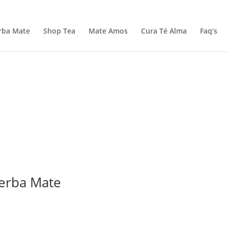
rba Mate
Shop Tea
Mate Amos
Cura Té Alma
Faq’s
Yerba Mate